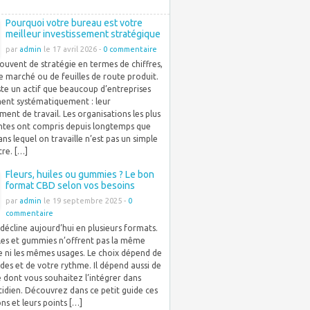
Pourquoi votre bureau est votre
meilleur investissement stratégique
par
admin
le 17 avril 2026 -
0 commentaire
ouvent de stratégie en termes de chiffres,
e marché ou de feuilles de route produit.
iste un actif que beaucoup d’entreprises
ment systématiquement : leur
ent de travail. Les organisations les plus
tes ont compris depuis longtemps que
ans lequel on travaille n’est pas un simple
re. […]
Fleurs, huiles ou gummies ? Le bon
format CBD selon vos besoins
par
admin
le 19 septembre 2025 -
0
commentaire
décline aujourd’hui en plusieurs formats.
iles et gummies n’offrent pas la même
e ni les mêmes usages. Le choix dépend de
des et de votre rythme. Il dépend aussi de
 dont vous souhaitez l’intégrer dans
idien. Découvrez dans ce petit guide ces
ons et leurs points […]