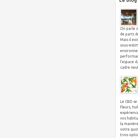
Le blog
On parle s
de parts d
Mais il ex
sous-esti
environnem
performan
l’espace d
cadre neut
Le CBD se 
Fleurs, hu
expérienc
vos habitu
la manière
votre quot
trois opti