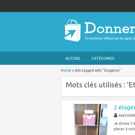
ACCUEIL
CATÉGORIES
Home
»
Ads tagged with "Etagères"
Mots clés utilisés : 'E
2 étagè
MATHVR
Je donne 2 é
placer à vot