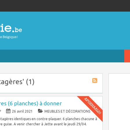
tagères' (1)
res (6 planches) à donner
P
26 avril 2021
MEUBLES ET DÉCORATIONS
tagères identiques en contre-plaquer. 6 planches chacune à
re guise. A venir chercher à Jette avant le jeudi 29/04.