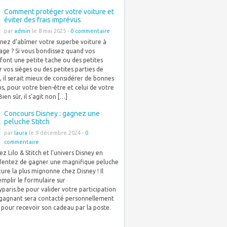
Comment protéger votre voiture et
éviter des frais imprévus
par
admin
le 8 mai 2025 -
0 commentaire
gnez d’abîmer votre superbe voiture à
age ? Si vous bondissez quand vos
font une petite tache ou des petites
r vos sièges ou des petites parties de
e, il serait mieux de considérer de bonnes
s, pour votre bien-être et celui de votre
Bien sûr, il s’agit non […]
Concours Disney : gagnez une
peluche Stitch
par
laura
le 9 décembre 2024 -
0
commentaire
z Lilo & Stitch et l’univers Disney en
 Tentez de gagner une magnifique peluche
ture la plus mignonne chez Disney ! Il
remplir le formulaire sur
paris.be pour valider votre participation
e gagnant sera contacté personnellement
 pour recevoir son cadeau par la poste.
]