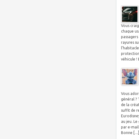
Vous crai
chaque us
passagers 
rayures su
l’habitacl
protection
véhicule ! 
Vous adore
général ?
de la créa
suffit de 
Eurodisney
au jeu. L
par e-mail
Bonne […