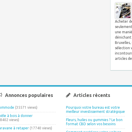
Acheter d
seulement
une maniè
dénichant 
Bruxelles,
sélection v
incontour
articles d
Annonces populaires
Articles récents
ommode
(35571 views)
Pourquoi votre bureau est votre
meilleur investissement stratégique
oêle à bois à donner
18402 views)
Fleurs, huiles ou gummies ? Le bon
format CBD selon vos besoins
aravane à retaper
(17740 views)