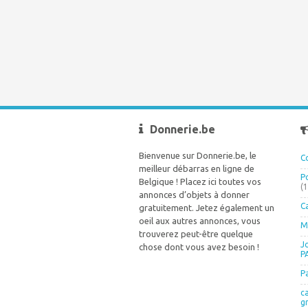
Donnerie.be
Bienvenue sur Donnerie.be, le
C
meilleur débarras en ligne de
P
Belgique ! Placez ici toutes vos
(
annonces d’objets à donner
C
gratuitement. Jetez également un
oeil aux autres annonces, vous
M
trouverez peut-être quelque
J
chose dont vous avez besoin !
P
P
c
g