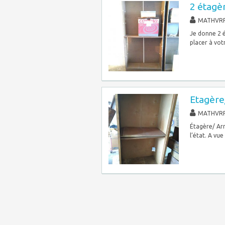
2 étagè
MATHVR
Je donne 2 é
placer à vot
Etagère
MATHVR
Étagère/ Arm
l’état. A vue