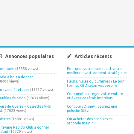
Annonces populaires
Articles récents
ommode
(35558 views)
Pourquoi votre bureau est votre
meilleur investissement stratégique
oêle à bois à donner
18401 views)
Fleurs, huiles ou gummies ? Le bon
format CBD selon vos besoins
aravane à retaper
(17737 views)
Comment protéger votre voiture
eubles de salon
(17633 views)
et éviter des frais imprévus
ours de Guerre – Cassettes VHS
Concours Disney : gagnez une
AL
(17029 views)
peluche Stitch
alettes
(16881 views)
Où acheter des produits de
seconde main ?
aravane Rapido Club a donner
ratuit
(16720 views)