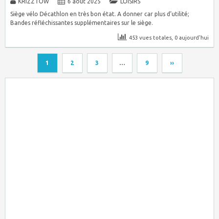
KRIZZTOW
6 août 2025
LOISIRS
Siège vélo Décathlon en très bon état. A donner car plus d’utilité;
Bandes réfléchissantes supplémentaires sur le siège.
453 vues totales, 0 aujourd'hui
1
2
3
…
9
››