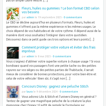
pas un simple cadre neutre. […]
Fleurs, huiles ou gummies ? Le bon format CBD selon
vos besoins
par
admin
le 19 septembre 2025 -
0 commentaire
Le CBD se décline aujourd’hui en plusieurs formats. Fleurs, huiles et
gummies n’offrent pas la même expérience ni les mêmes usages. Le
choix dépend de vos habitudes et de votre rythme. Il dépend aussi de la
manière dont vous souhaitez l’intégrer dans votre quotidien.
Découvrez dans ce petit guide ces trois options et leurs points […]
Comment protéger votre voiture et éviter des frais
imprévus
par
admin
le 8 mai 2025 -
0 commentaire
Vous craignez d’abîmer votre superbe voiture à chaque usage ? Si vous
bondissez quand vos passagers font une petite tache ou des petites
rayures sur vos sièges ou des petites parties de l’habitacle, il serait
mieux de considérer de bonnes protections, pour votre bien-être et
celui de votre véhicule ! Bien sûr, il s’agit non […]
Concours Disney : gagnez une peluche Stitch
par
laura
le 9 décembre 2024 -
0 commentaire
Vous adorez Lilo & Stitch et l’univers Disney en général ?
Tentez de gagner une magnifique peluche de la créature la plus
mignonne chez Disney ! Il suffit de remplir le formulaire sur