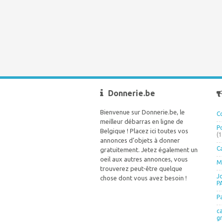
Donnerie.be
Bienvenue sur Donnerie.be, le
C
meilleur débarras en ligne de
P
Belgique ! Placez ici toutes vos
(
annonces d’objets à donner
C
gratuitement. Jetez également un
oeil aux autres annonces, vous
M
trouverez peut-être quelque
J
chose dont vous avez besoin !
P
P
c
g