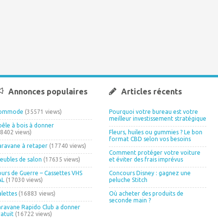
Annonces populaires
Articles récents
ommode
(35571 views)
Pourquoi votre bureau est votre
meilleur investissement stratégique
oêle à bois à donner
18402 views)
Fleurs, huiles ou gummies ? Le bon
format CBD selon vos besoins
aravane à retaper
(17740 views)
Comment protéger votre voiture
eubles de salon
(17635 views)
et éviter des frais imprévus
ours de Guerre – Cassettes VHS
Concours Disney : gagnez une
AL
(17030 views)
peluche Stitch
alettes
(16883 views)
Où acheter des produits de
seconde main ?
aravane Rapido Club a donner
ratuit
(16722 views)