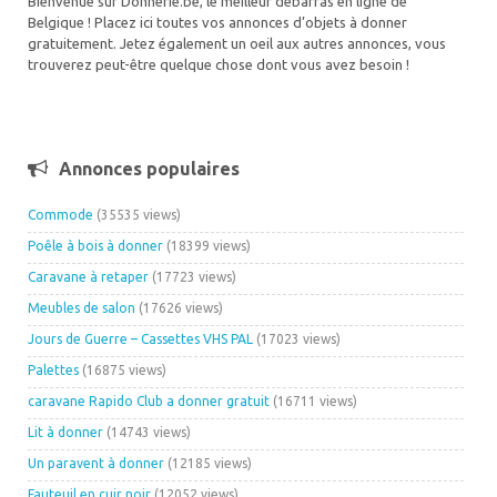
Bienvenue sur Donnerie.be, le meilleur débarras en ligne de
Belgique ! Placez ici toutes vos annonces d’objets à donner
gratuitement. Jetez également un oeil aux autres annonces, vous
trouverez peut-être quelque chose dont vous avez besoin !
Annonces populaires
Commode
(35535 views)
Poêle à bois à donner
(18399 views)
Caravane à retaper
(17723 views)
Meubles de salon
(17626 views)
Jours de Guerre – Cassettes VHS PAL
(17023 views)
Palettes
(16875 views)
caravane Rapido Club a donner gratuit
(16711 views)
Lit à donner
(14743 views)
Un paravent à donner
(12185 views)
Fauteuil en cuir noir
(12052 views)