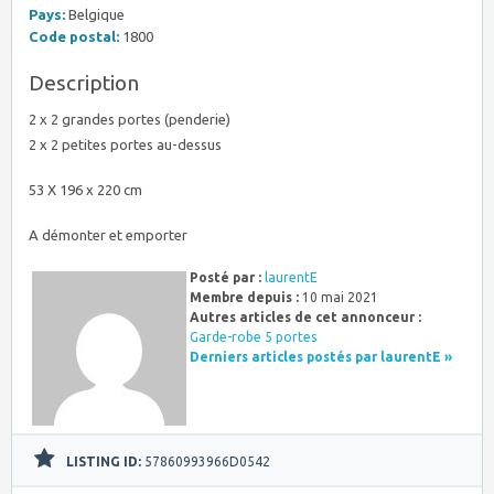
Pays:
Belgique
Code postal:
1800
Description
2 x 2 grandes portes (penderie)
2 x 2 petites portes au-dessus
53 X 196 x 220 cm
A démonter et emporter
Posté par :
laurentE
Membre depuis :
10 mai 2021
Autres articles de cet annonceur :
Garde-robe 5 portes
Derniers articles postés par laurentE »
LISTING ID:
57860993966D0542