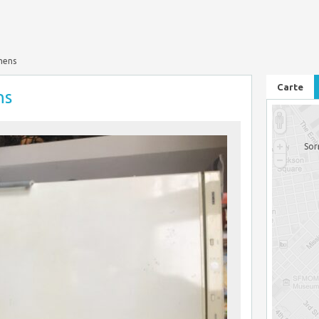
mens
Carte
ns
Sor