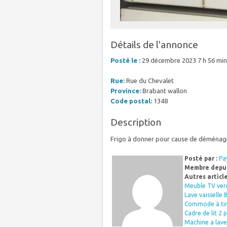
Détails de l'annonce
Posté le :
29 décembre 2023 7 h 56 min
Rue:
Rue du Chevalet
Province:
Brabant wallon
Code postal:
1348
Description
Frigo à donner pour cause de déména
Posté par :
Pa
Membre depui
Autres articl
Meuble TV ver
Lave vaisselle 
Commode à tiro
Cadre de lit 2 
Machine a lave