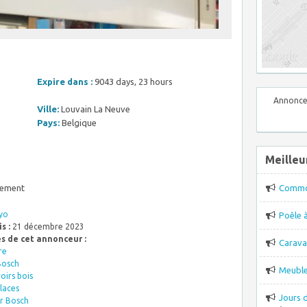
Expire dans :
9043 days, 23 hours
Annonce
Ville:
Louvain La Neuve
Pays:
Belgique
Meilleu
gement
Comm
yo
Poêle 
s :
21 décembre 2023
es de cet annonceur :
Carava
re
Bosch
Meuble
irs bois
places
Jours 
r Bosch