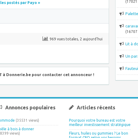
(17021 
cles postés par Payo »
Palett
carava
(16707 
969 vues totales, 2 aujourd'hui
Lit à d
Un par
Fauteui
à Donnerie.be pour contacter cet annonceur !
Annonces populaires
Articles récents
ommode
(35531 views)
Pourquoi votre bureau est votre
meilleur investissement stratégique
oêle à bois à donner
18399 views)
Fleurs, huiles ou gummies ? Le bon
format CBD selon vos besoins