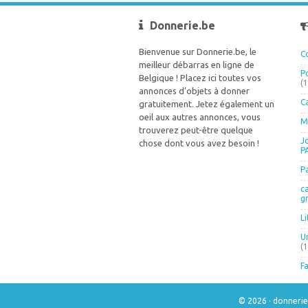
Donnerie.be
Bienvenue sur Donnerie.be, le
C
meilleur débarras en ligne de
P
Belgique ! Placez ici toutes vos
(
annonces d’objets à donner
C
gratuitement. Jetez également un
oeil aux autres annonces, vous
M
trouverez peut-être quelque
J
chose dont vous avez besoin !
P
P
c
g
L
U
(
Fa
© 2026 · donneri