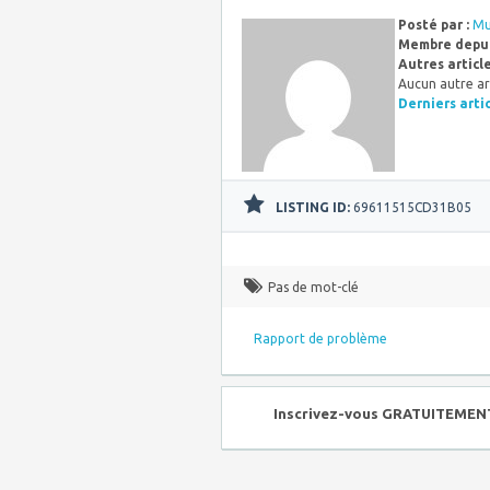
Posté par :
Mu
Membre depui
Autres articl
Aucun autre ar
Derniers arti
LISTING ID:
69611515CD31B05
Pas de mot-clé
Rapport de problème
Inscrivez-vous GRATUITEMENT 