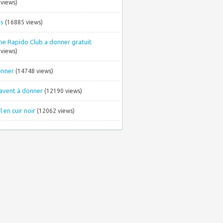
views)
es
(16885 views)
ne Rapido Club a donner gratuit
views)
onner
(14748 views)
avent à donner
(12190 views)
l en cuir noir
(12062 views)