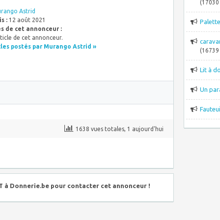
(17030 
rango Astrid
s :
12 août 2021
Palett
es de cet annonceur :
ticle de cet annonceur.
carava
cles postés par Murango Astrid »
(16739 
Lit à d
Un par
Fauteui
1638 vues totales, 1 aujourd'hui
à Donnerie.be pour contacter cet annonceur !