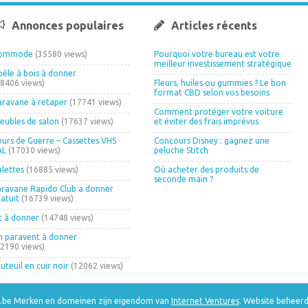
Annonces populaires
Articles récents
ommode
(35580 views)
Pourquoi votre bureau est votre
meilleur investissement stratégique
oêle à bois à donner
18406 views)
Fleurs, huiles ou gummies ? Le bon
format CBD selon vos besoins
aravane à retaper
(17741 views)
Comment protéger votre voiture
eubles de salon
(17637 views)
et éviter des frais imprévus
ours de Guerre – Cassettes VHS
Concours Disney : gagnez une
AL
(17030 views)
peluche Stitch
alettes
(16885 views)
Où acheter des produits de
seconde main ?
aravane Rapido Club a donner
ratuit
(16739 views)
it à donner
(14748 views)
n paravent à donner
12190 views)
uteuil en cuir noir
(12062 views)
e.be Merken en domeinen zijn eigendom van
Internet Ventures
. Website beheer