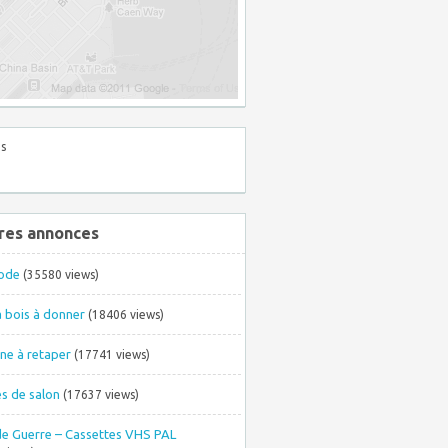
s
res annonces
ode
(35580 views)
à bois à donner
(18406 views)
ne à retaper
(17741 views)
s de salon
(17637 views)
de Guerre – Cassettes VHS PAL