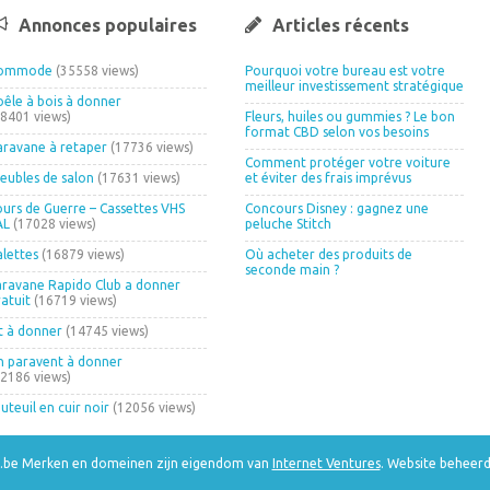
Annonces populaires
Articles récents
ommode
(35558 views)
Pourquoi votre bureau est votre
meilleur investissement stratégique
oêle à bois à donner
18401 views)
Fleurs, huiles ou gummies ? Le bon
format CBD selon vos besoins
aravane à retaper
(17736 views)
Comment protéger votre voiture
eubles de salon
(17631 views)
et éviter des frais imprévus
ours de Guerre – Cassettes VHS
Concours Disney : gagnez une
AL
(17028 views)
peluche Stitch
alettes
(16879 views)
Où acheter des produits de
seconde main ?
aravane Rapido Club a donner
ratuit
(16719 views)
it à donner
(14745 views)
n paravent à donner
12186 views)
uteuil en cuir noir
(12056 views)
e.be Merken en domeinen zijn eigendom van
Internet Ventures
. Website beheer