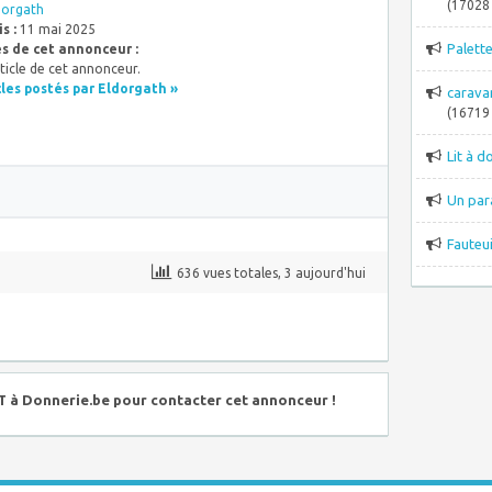
(17028 
dorgath
s :
11 mai 2025
Palett
es de cet annonceur :
ticle de cet annonceur.
cles postés par Eldorgath »
carava
(16719 
Lit à d
Un par
Fauteui
636 vues totales, 3 aujourd'hui
à Donnerie.be pour contacter cet annonceur !