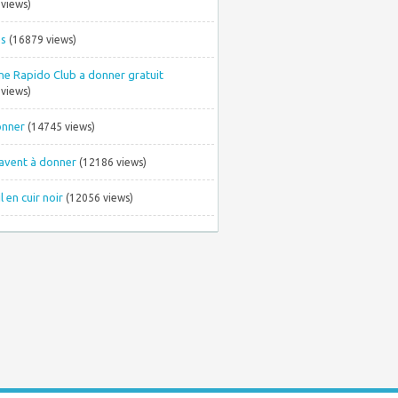
views)
es
(16879 views)
ne Rapido Club a donner gratuit
views)
onner
(14745 views)
avent à donner
(12186 views)
l en cuir noir
(12056 views)