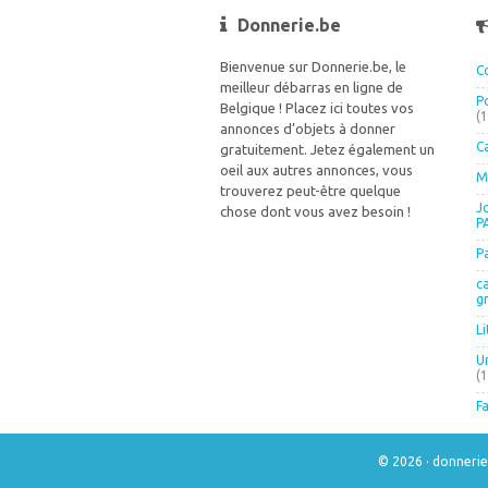
Donnerie.be
Bienvenue sur Donnerie.be, le
C
meilleur débarras en ligne de
P
Belgique ! Placez ici toutes vos
(
annonces d’objets à donner
C
gratuitement. Jetez également un
oeil aux autres annonces, vous
M
trouverez peut-être quelque
J
chose dont vous avez besoin !
P
P
c
g
L
U
(
Fa
© 2026 · donneri