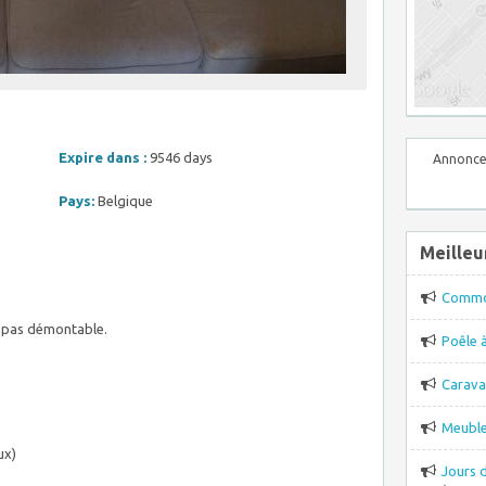
Expire dans :
9546 days
Annonce
Pays:
Belgique
Meilleu
Comm
st pas démontable.
Poêle 
Carava
Meuble
ux)
Jours 