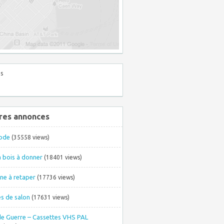
s
res annonces
ode
(35558 views)
à bois à donner
(18401 views)
ne à retaper
(17736 views)
s de salon
(17631 views)
de Guerre – Cassettes VHS PAL