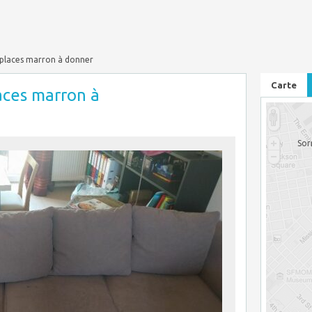
places marron à donner
Carte
laces marron à
Sor