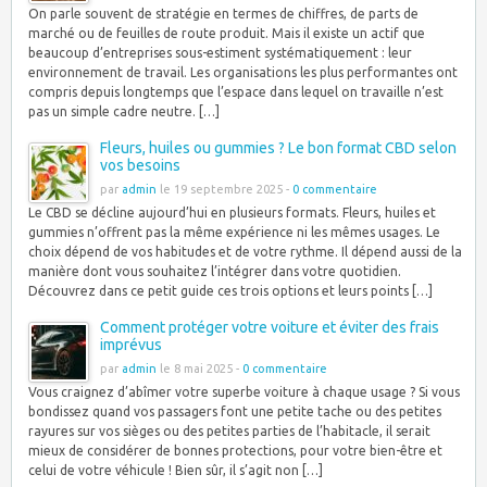
On parle souvent de stratégie en termes de chiffres, de parts de
marché ou de feuilles de route produit. Mais il existe un actif que
beaucoup d’entreprises sous-estiment systématiquement : leur
environnement de travail. Les organisations les plus performantes ont
compris depuis longtemps que l’espace dans lequel on travaille n’est
pas un simple cadre neutre. […]
Fleurs, huiles ou gummies ? Le bon format CBD selon
vos besoins
par
admin
le 19 septembre 2025 -
0 commentaire
Le CBD se décline aujourd’hui en plusieurs formats. Fleurs, huiles et
gummies n’offrent pas la même expérience ni les mêmes usages. Le
choix dépend de vos habitudes et de votre rythme. Il dépend aussi de la
manière dont vous souhaitez l’intégrer dans votre quotidien.
Découvrez dans ce petit guide ces trois options et leurs points […]
Comment protéger votre voiture et éviter des frais
imprévus
par
admin
le 8 mai 2025 -
0 commentaire
Vous craignez d’abîmer votre superbe voiture à chaque usage ? Si vous
bondissez quand vos passagers font une petite tache ou des petites
rayures sur vos sièges ou des petites parties de l’habitacle, il serait
mieux de considérer de bonnes protections, pour votre bien-être et
celui de votre véhicule ! Bien sûr, il s’agit non […]