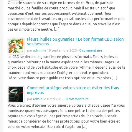
On parle souvent de stratégie en termes de chiffres, de parts de
marché ou de feuilles de route produit. Mais il existe un actif que
beaucoup d’entreprises sous-estiment systématiquement : leur
environnement de travail. Les organisations les plus performantes ont
compris depuis longtemps que l’espace dans lequel on travaille n’est
pas un simple cadre neutre. […]
Fleurs, huiles ou gummies ? Le bon format CBD selon
vos besoins
par
admin
le 19 septembre 2025 -
0 commentaire
Le CBD se décline aujourd’hui en plusieurs formats. Fleurs, huiles et
gummies n’offrent pas la même expérience ni les mêmes usages. Le
choix dépend de vos habitudes et de votre rythme. Il dépend aussi de la
manière dont vous souhaitez l’intégrer dans votre quotidien.
Découvrez dans ce petit guide ces trois options et leurs points […]
Comment protéger votre voiture et éviter des frais
imprévus
par
admin
le 8 mai 2025 -
0 commentaire
Vous craignez d’abîmer votre superbe voiture à chaque usage ? Si vous
bondissez quand vos passagers font une petite tache ou des petites
rayures sur vos sièges ou des petites parties de l’habitacle, il serait
mieux de considérer de bonnes protections, pour votre bien-être et
celui de votre véhicule ! Bien sûr, il s’agit non […]