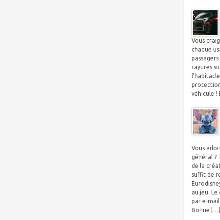
Vous crai
chaque us
passagers 
rayures su
l’habitacl
protection
véhicule ! 
Vous adore
général ?
de la créa
suffit de 
Eurodisney
au jeu. L
par e-mail
Bonne […