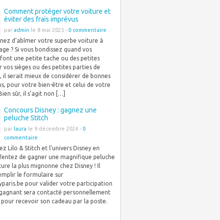
Comment protéger votre voiture et
éviter des frais imprévus
par
admin
le 8 mai 2025 -
0 commentaire
gnez d’abîmer votre superbe voiture à
age ? Si vous bondissez quand vos
font une petite tache ou des petites
r vos sièges ou des petites parties de
e, il serait mieux de considérer de bonnes
s, pour votre bien-être et celui de votre
Bien sûr, il s’agit non […]
Concours Disney : gagnez une
peluche Stitch
par
laura
le 9 décembre 2024 -
0
commentaire
z Lilo & Stitch et l’univers Disney en
 Tentez de gagner une magnifique peluche
ture la plus mignonne chez Disney ! Il
remplir le formulaire sur
paris.be pour valider votre participation
e gagnant sera contacté personnellement
 pour recevoir son cadeau par la poste.
]