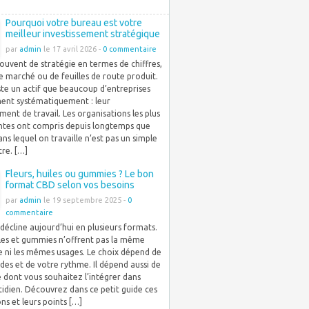
Pourquoi votre bureau est votre
meilleur investissement stratégique
par
admin
le 17 avril 2026 -
0 commentaire
ouvent de stratégie en termes de chiffres,
e marché ou de feuilles de route produit.
iste un actif que beaucoup d’entreprises
ment systématiquement : leur
ent de travail. Les organisations les plus
tes ont compris depuis longtemps que
ans lequel on travaille n’est pas un simple
re. […]
Fleurs, huiles ou gummies ? Le bon
format CBD selon vos besoins
par
admin
le 19 septembre 2025 -
0
commentaire
décline aujourd’hui en plusieurs formats.
iles et gummies n’offrent pas la même
e ni les mêmes usages. Le choix dépend de
des et de votre rythme. Il dépend aussi de
 dont vous souhaitez l’intégrer dans
idien. Découvrez dans ce petit guide ces
ons et leurs points […]