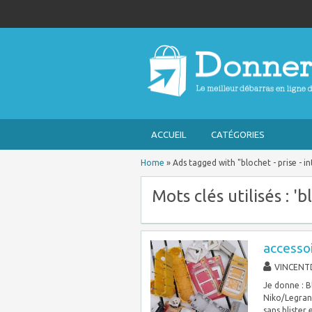
ACCUEIL
CATÉGORIES
Home
»
Ads tagged with "blochet - prise - i
Mots clés utilisés : 'b
accessoi
VINCENT
Je donne : B
Niko/Legrand
sans blister