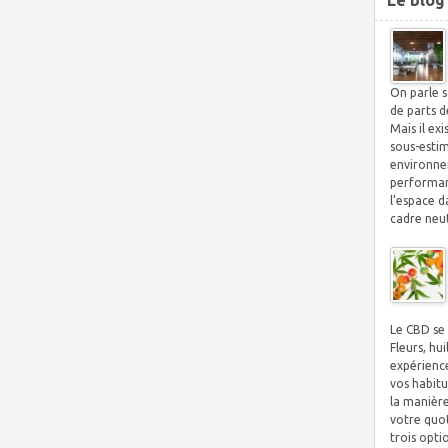
Le blog
On parle s
de parts d
Mais il ex
sous-esti
environnem
performan
l’espace d
cadre neut
Le CBD se 
Fleurs, hu
expérienc
vos habitu
la manière
votre quot
trois opti