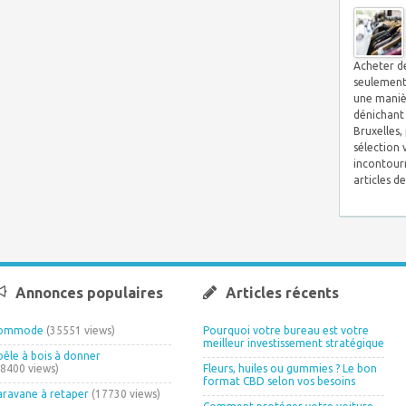
Acheter d
seulement
une maniè
dénichant 
Bruxelles,
sélection v
incontour
articles d
Annonces populaires
Articles récents
ommode
(35551 views)
Pourquoi votre bureau est votre
meilleur investissement stratégique
oêle à bois à donner
18400 views)
Fleurs, huiles ou gummies ? Le bon
format CBD selon vos besoins
aravane à retaper
(17730 views)