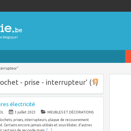
nterrupteur"
lochet - prise - interrupteur' (1)
res électricité
DL
3 juillet 2023
MEUBLES ET DÉCORATIONS
lochets, prises, interrupteurs, plaque de recouvrement
. Certains encore jamais utilisés et sous blister, d’autres
 et certains de seconde main.
[…]